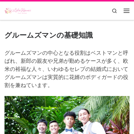
Skip to content
Search
Me
グルームズマンの基礎知識
グルームズマンの中心となる役割はベストマンと呼
ばれ、新郎の親友や兄弟が勤めるケースが多く、欧
米の裕福な人々、いわゆるセレブの結婚式において
グルームズマンは実質的に花婿のボディガードの役
割を兼ねています。