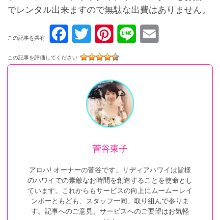
でレンタル出来ますので無駄な出費はありません。
F
T
P
L
E
この記事を共有
a
w
i
i
m
この記事を評価してください
c
i
n
n
a
e
t
t
e
i
b
t
e
l
o
e
r
o
r
e
菅谷東子
k
s
アロハ! オーナーの菅谷です。リディアハワイは皆様
のハワイでの素敵なお時間を創造することを使命とし
t
ています。これからもサービスの向上にムームーレイ
ンボーともども、スタッフ一同、取り組んで参りま
す。記事へのご意見、サービスへのご要望はお気軽