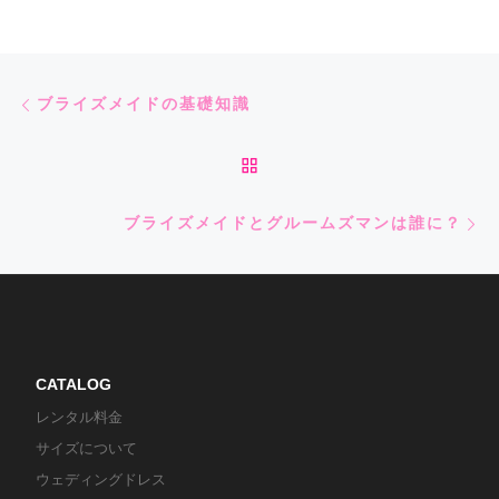
Post navigation
Previous post
ブライズメイドの基礎知識
BACK TO POST LIST
Ne
ブライズメイドとグルームズマンは誰に？
CATALOG
レンタル料金
サイズについて
ウェディングドレス