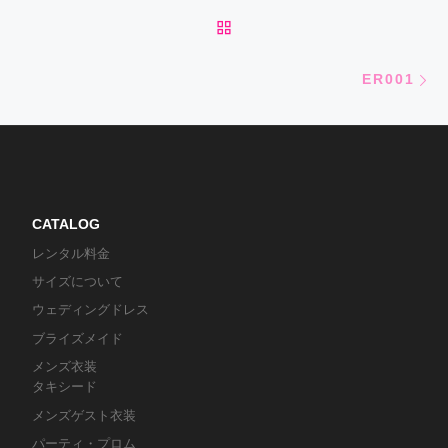
BACK TO POST LIST
Ne
ER001
CATALOG
レンタル料金
サイズについて
ウェディングドレス
ブライズメイド
メンズ衣装
タキシード
メンズゲスト衣装
パーティ・プロム