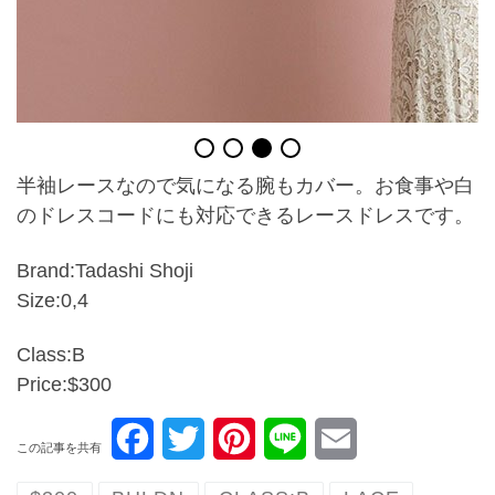
半袖レースなので気になる腕もカバー。お食事や白
のドレスコードにも対応できるレースドレスです。
Brand:Tadashi Shoji
Size:0,4
Class:B
Price:$300
F
T
P
L
E
この記事を共有
a
w
i
i
m