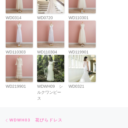
WD0314
WD0720
WD110301
WD110303
WD110304
WD119901
WD219901
WDWH09 シ
WD0321
ルクワンピー
ス
Post navigation
Previous post
WDWH03 花びらドレス