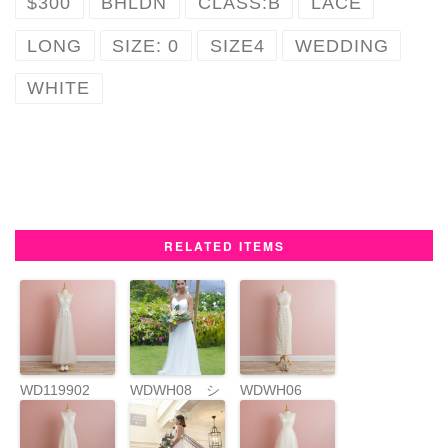
$300
BHLDN
CLASS:B
LACE
c
i
n
n
a
LONG
SIZE: 0
SIZE4
WEDDING
e
t
t
e
i
WHITE
b
t
e
l
o
e
r
o
r
e
k
s
RELATED ITEMS
t
WD119902
WDWH08 シ
WDWH06
ンプルストラ
ップドレス