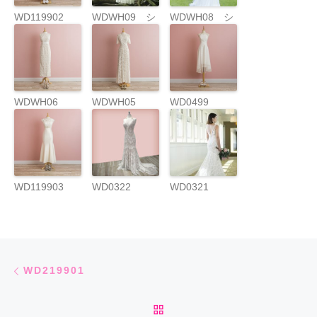
WD119902
WDWH09 シ
WDWH08 シ
ルクワンピー
ンプルストラ
ス
ップドレス
WDWH06
WDWH05
WD0499
WD119903
WD0322
WD0321
Post navigation
Previous post
WD219901
BACK TO POST LIST