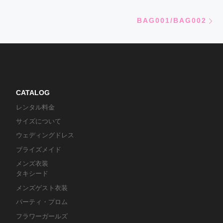
Ne
BAG001/BAG002
CATALOG
レンタル料金
サイズについて
ウェディングドレス
ブライズメイド
メンズ衣装
タキシード
メンズゲスト衣装
パーティ・プロム
フラワーガールズ