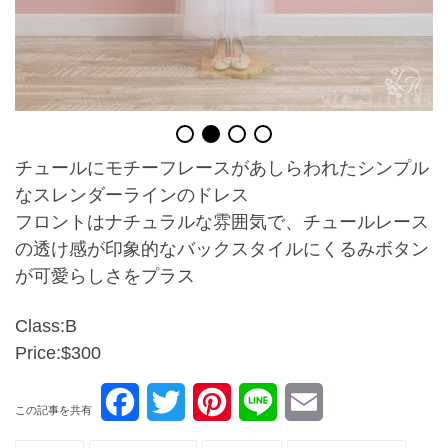
チュールにモチーフレースがあしらわれたシンプル
なスレンダーラインのドレス
フロントはナチュラルな雰囲気で、チュールレース
の透け感が印象的なバックスタイルにくるみボタン
が可愛らしさをプラス
Class:B
Price:$300
F
T
P
L
E
この記事を共有
a
w
i
i
m