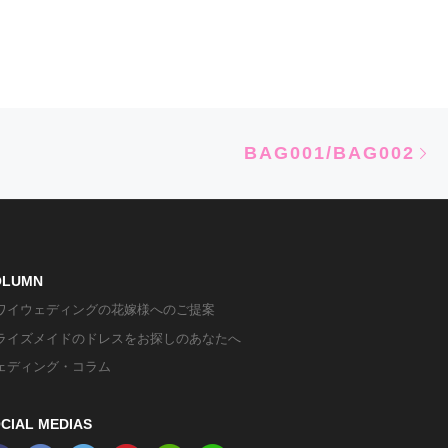
Ne
BAG001/BAG002
OLUMN
ワイウェディングの花嫁様へのご提案
ライズメイドのドレスをお探しのあなたへ
ェディング・コラム
CIAL MEDIAS