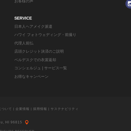
お客様の声
SERVICE
日本人ヘアメイク派遣
ハワイ フォトウェディング・前撮り
代理人前払
店頭クレジット決済のご説明
ベルデスクでの衣裳返却
コンシェルジュ | サービス一覧
お得なキャンペーン
について
|
企業情報
|
採用情報
|
サステナビリティ
lu, HI 96815