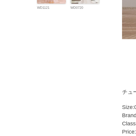
WD1121
WD0720
チュ
Size:
Brand
Class
Price