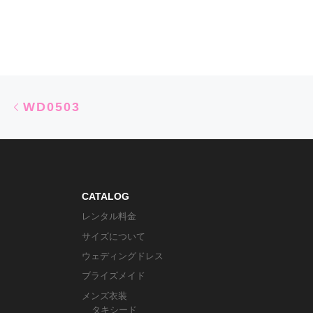
Post navigation
Previous post
WD0503
CATALOG
レンタル料金
サイズについて
ウェディングドレス
ブライズメイド
メンズ衣装
タキシード