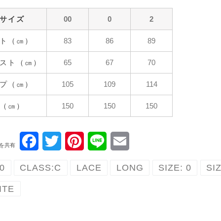
サイズ
00
0
2
ト（㎝）
83
86
89
スト（㎝）
65
67
70
プ（㎝）
105
109
114
（㎝）
150
150
150
F
T
P
L
E
を共有
a
w
i
i
m
0
CLASS:C
LACE
LONG
SIZE: 0
SIZ
c
i
n
n
a
ITE
e
t
t
e
i
b
t
e
l