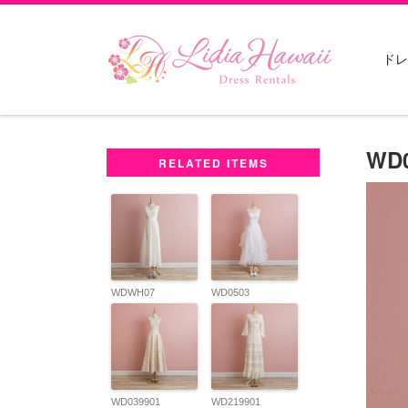
Skip to content
ドレ
WD0
RELATED ITEMS
WDWH07
WD0503
WD039901
WD219901