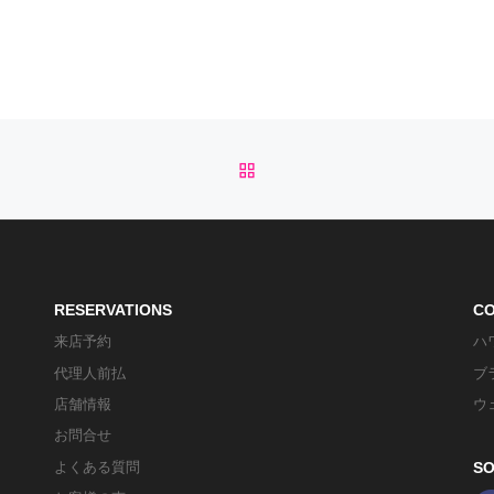
o
e
r
o
r
e
k
s
t
BACK TO POST LIST
RESERVATIONS
C
来店予約
ハ
代理人前払
ブ
店舗情報
ウ
お問合せ
よくある質問
SO