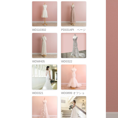
WD110302
PD0314PI ベージ
ュピンクレースド
レス
WDWH05
WD0322
WD0321
WD0899 オフショ
ルマーメイド