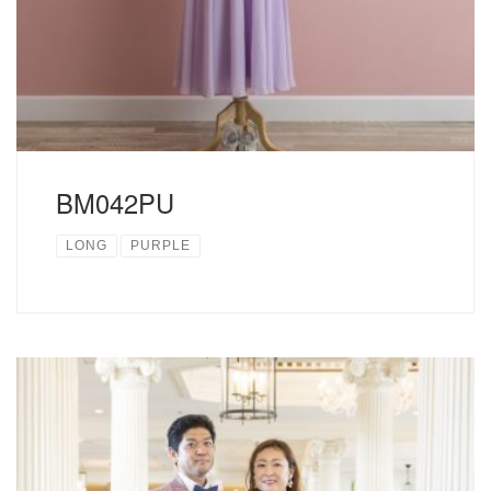
読む
BM042PU
LONG
PURPLE