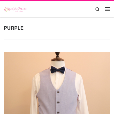
Skip to content
Search
Me
PURPLE
クロステクスチャーの生地は涼しげで熱いハワイにピッタ
リ。３Pcセット又はジャケットなしでのレンタルもOK. イン
にダークシャツを合わせたり、ベストを紺にしても素敵で
す。 Siz...
読む