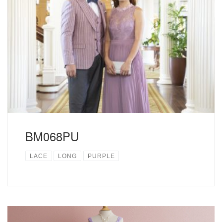
お母さまのドレスとしてもお勧めです。色違いでベビーブル
ーもございます。 サイズについて USAサイズ ① ② W B S
137 99 65 85 M 137 105 71 9...
読む
BM068PU
LACE
LONG
PURPLE