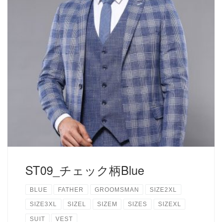
麻素材のジャケットとベストでさわやかな印象の３Pcセッ
ト。ジャケットなしでのレンタルもOK. デニムのような涼し
気な素材です。お父様用としても、フォトツアーにでもご利
用ください...
読む
ST09_チェック柄Blue
BLUE
FATHER
GROOMSMAN
SIZE2XL
SIZE3XL
SIZEL
SIZEM
SIZES
SIZEXL
SUIT
VEST