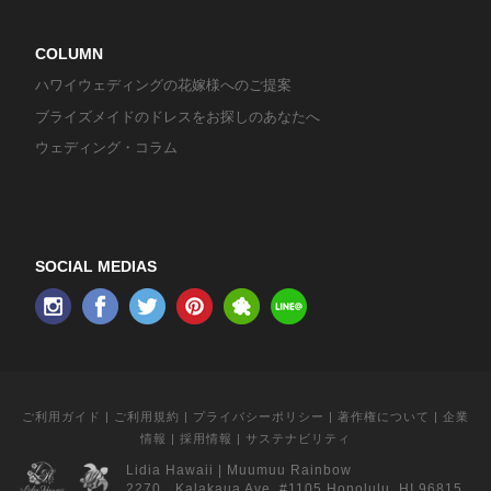
COLUMN
ハワイウェディングの花嫁様へのご提案
ブライズメイドのドレスをお探しのあなたへ
ウェディング・コラム
SOCIAL MEDIAS
ご利用ガイド
|
ご利用規約
|
プライバシーポリシー
|
著作権について
|
企業
情報
|
採用情報
|
サステナビリティ
Lidia Hawaii
|
Muumuu Rainbow
2270 Kalakaua Ave. #1105 Honolulu, HI 96815