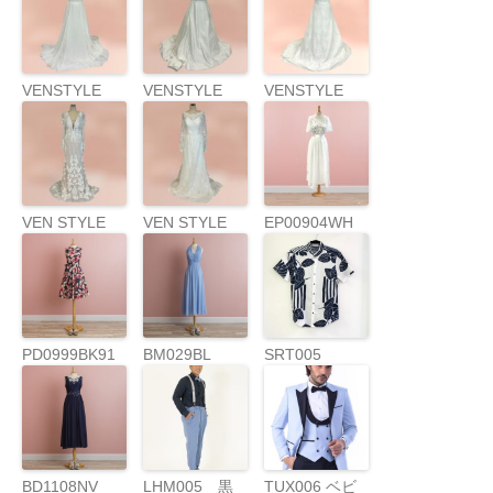
t
VENSTYLE
VENSTYLE
VENSTYLE
WG4021
WG3979
G4046
VEN STYLE
VEN STYLE
EP00904WH
SWG943
CWG975
PD0999BK91
BM029BL
SRT005
BD1108NV
LHM005 黒
TUX006 ベビ