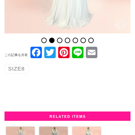
F
T
P
L
E
この記事を共有
a
w
i
i
m
SIZE8
c
i
n
n
a
e
t
t
e
i
b
t
e
l
o
e
r
RELATED ITEMS
o
r
e
k
s