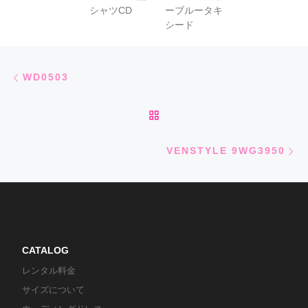
シャツCD
ーブルータキ
シード
Post navigation
Previous post
WD0503
BACK TO POST LIST
Ne
VENSTYLE 9WG3950
CATALOG
レンタル料金
サイズについて