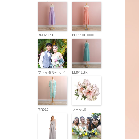
ロングドレス半
スト
袖：
PD93143SILVER
BM029PU
BD0590PI0001
ブライダルヘッド
BM041GR
ジュエリー各種
RR019
ブーケ10