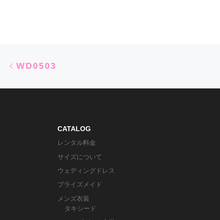
Post navigation
Previous post
WD0503
CATALOG
レンタル料金
サイズについて
ウェディングドレス
ブライズメイド
メンズ衣装
タキシード