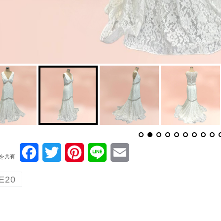
F
T
P
L
E
を共有
a
w
i
i
m
E20
c
i
n
n
a
e
t
t
e
i