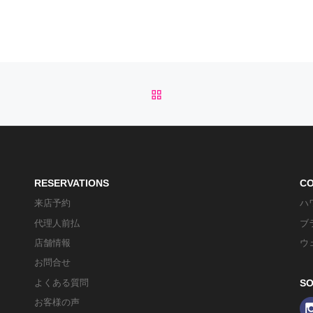
b
t
e
l
o
e
r
o
r
e
k
s
BACK TO POST LIST
t
RESERVATIONS
C
来店予約
ハ
代理人前払
ブ
店舗情報
ウ
お問合せ
よくある質問
SO
お客様の声