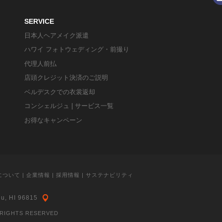
SERVICE
日本人ヘアメイク派遣
ハワイ フォトウェディング・前撮り
代理人前払
店頭クレジット決済のご説明
ベルデスクでの衣裳返却
コンシェルジュ | サービス一覧
お得なキャンペーン
について
|
企業情報
|
採用情報
|
サステナビリティ
lu, HI 96815
 RIGHTS RESERVED