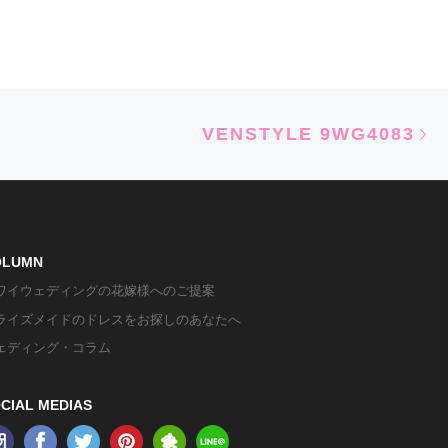
Ne
VENSTYLE 9WG4083
OLUMN
ワイウェディングの花嫁様へのご提案
ライズメイドのドレスをお探しのあなたへ
ェディング・コラム
CIAL MEDIAS