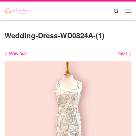
Skip to content
Search
Me
Wedding-Dress-WD0824A-(1)
Images navigation
Previous
Next