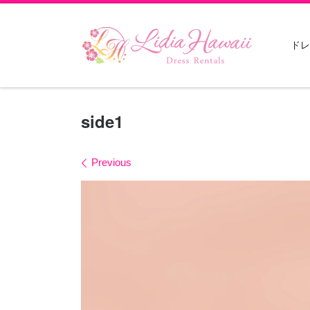
Skip to content
ドレ
side1
Images navigation
Previous