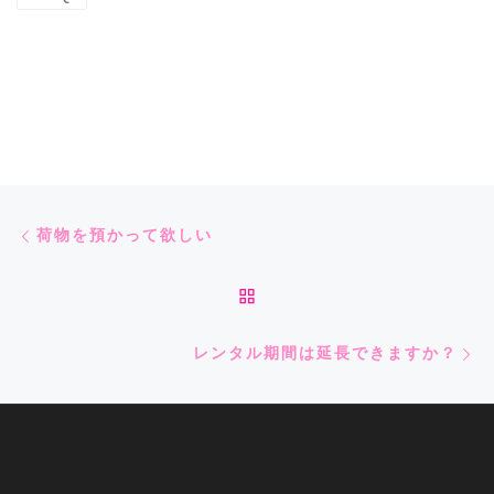
c
i
n
n
a
e
t
t
e
i
b
t
e
l
o
e
r
o
r
e
Post navigation
Previous post
k
s
荷物を預かって欲しい
t
BACK TO POST LIST
Ne
レンタル期間は延長できますか？