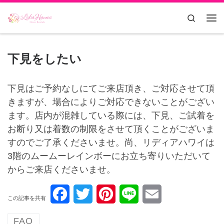
Skip to content
Search
Me
下見をしたい
下見はご予約なしにてご来店頂き、ご対応させて頂
きますが、場合によりご対応できないことがござい
ます。店内が混雑している際には、下見、ご試着を
お断り又は着数の制限をさせて頂くことがございま
すのでご了承くださいませ。尚、リディアハワイは
3階のムームーレインボーにお立ち寄りいただいて
からご来店くださいませ。
F
T
P
L
E
この記事を共有
a
w
i
i
m
FAQ