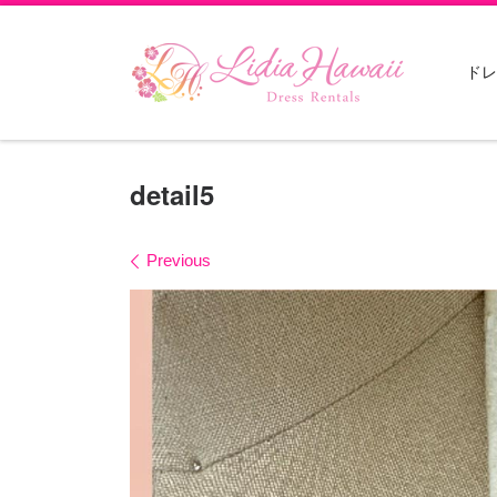
Skip to content
ドレ
detail5
Images navigation
Previous