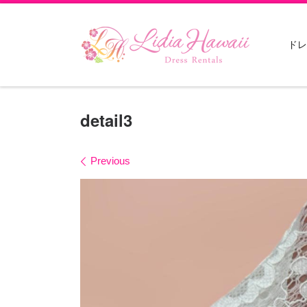
Skip to content
ドレ
detail3
Images navigation
Previous