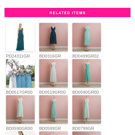
o
e
r
RELATED ITEMS
o
r
e
k
s
t
PD24311GR
BD0316GR
BD0499GR02
グリーンロン
グドレス
BD0517GR00
BD0519GR00
BD0590GR00
01 ティール
01
01
グリーンドレ
ス
BD0590GR00
BD0599GR
BD0799GR
02