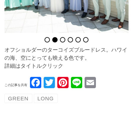
オフショルダーのターコイズブルードレス。ハワイ
の海、空にとっても映える色です。
詳細はタイトルクリック
F
T
P
L
E
この記事を共有
a
w
i
i
m
GREEN
LONG
c
i
n
n
a
e
t
t
e
i
b
t
e
l