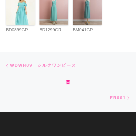
BD0899GR
BD1299GR
BM041GR
Post navigation
Previous post
WDWH09 シルクワンピース
BACK TO POST LIST
Ne
ER001