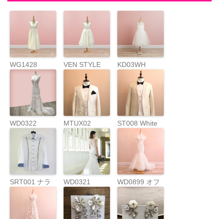
o
r
e
k
s
t
WG1428
VEN STYLE
KD03WH
OP222IVORY
WD0322
MTUX02
ST008 White
White Tuxedo
Jacket
SRT001 ナラ
WD0321
WD0899 オフ
カミーチェメ
ショルマーメ
ンズシャツ
イド