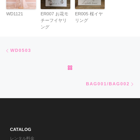
WD1121
ER007 お花モ
ER005 桜イヤ
チーフイヤリ
リング
ング
Post navigation
Previous post
WD0503
BACK TO POST LIST
Ne
BAG001/BAG002
CATALOG
レンタル料金