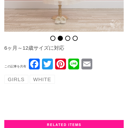
6ヶ月～12歳サイズに対応
F
T
P
L
E
この記事を共有
a
w
i
i
m
GIRLS
WHITE
c
i
n
n
a
e
t
t
e
i
b
t
e
l
o
e
r
RELATED ITEMS