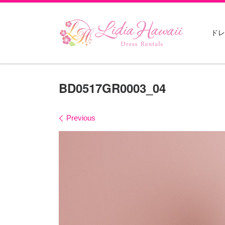
Skip to content
ドレ
BD0517GR0003_04
Images navigation
Previous