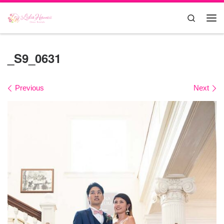
Skip to content
Search
Me
_S9_0631
Images navigation
Previous
Next