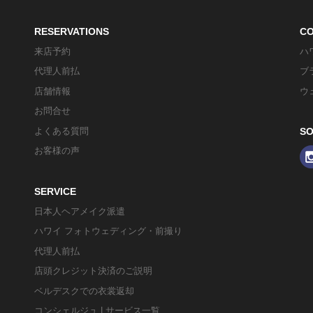
RESERVATIONS
C
来店予約
ハ
代理人前払
ブ
店舗情報
ウ
お問合せ
よくある質問
SO
お客様の声
SERVICE
日本人ヘアメイク派遣
ハワイ フォトウェディング・前撮り
代理人前払
店頭クレジット決済のご説明
ベルデスクでの衣裳返却
コンシェルジュ | サービス一覧