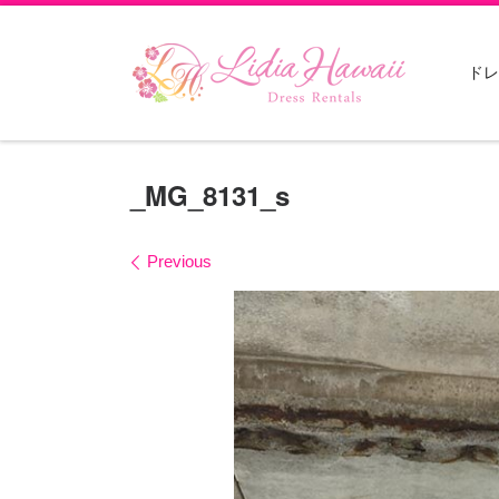
Skip to content
ドレ
_MG_8131_s
Images navigation
Previous